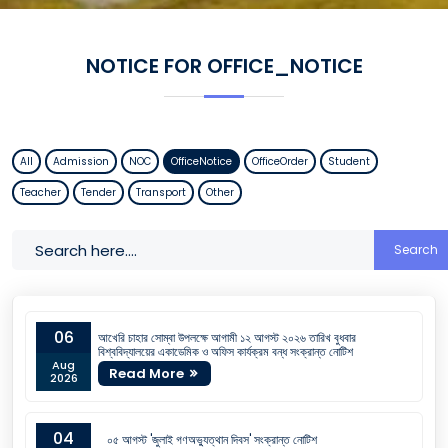
NOTICE FOR OFFICE_NOTICE
All
Admission
NOC
OfficeNotice
OfficeOrder
Student
Teacher
Tender
Transport
Other
Search
06
আখেরি চাহার সোম্বা উপলক্ষে আগামী ১২ আগস্ট ২০২৬ তারিখ বুধবার
বিশ্ববিদ্যালয়ের একাডেমিক ও অফিস কার্যক্রম বন্ধ সংক্রান্ত নোটিশ
Aug
Read More
2026
04
০৫ আগস্ট 'জুলাই গণঅভ্যুত্থান দিবস' সংক্রান্ত নোটিশ