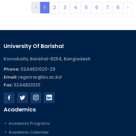
‹
1
2
3
4
5
6
7
8
›
University Of Barishal
Kornokathi, Barishal-8254, Bangladesh
Phone:
0244821020‬-29
Email:
registrar@bu.ac.bd
Fax:
0244821030
Academics
Academic Programs
Academic Calendar