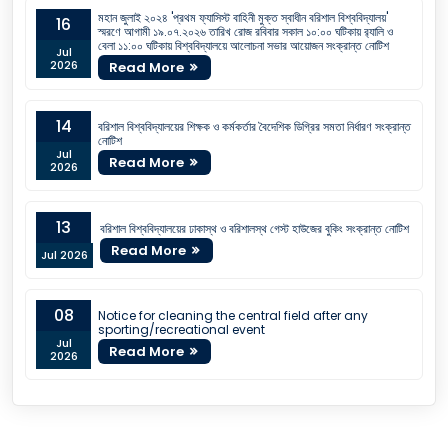
মহান জুলাই ২০২৪ 'প্রথম ফ্যাসিস্ট বাহিনী মুক্ত স্বাধীন বরিশাল বিশ্ববিদ্যালয়'
16
স্মরণে আগামী ১৯.০৭.২০২৬ তারিখ রোজ রবিবার সকাল ১০:০০ ঘটিকায় র‍্যালি ও
বেলা ১১:০০ ঘটিকায় বিশ্ববিদ্যালয়ে আলোচনা সভার আয়োজন সংক্রান্ত নোটিশ
Jul
2026
Read More
14
বরিশাল বিশ্ববিদ্যালয়ের শিক্ষক ও কর্মকর্তার বৈদেশিক ডিগ্রির সমতা নির্ধারণ সংক্রান্ত
নোটিশ
Jul
Read More
2026
13
বরিশাল বিশ্ববিদ্যালয়ের ঢাকাস্থ ও বরিশালস্থ গেস্ট হাউজের বুকিং সংক্রান্ত নোটিশ
Read More
Jul 2026
08
Notice for cleaning the central field after any
sporting/recreational event
Jul
Read More
2026