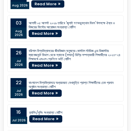
Read More
Aug 2026
03
আগামী ০৫ আগস্ট ২০২৬ তারিখে 'জুলাই গণঅভ্যুত্থান দিবস' উপলক্ষে ঐক্য ও
বিজয়ের ফিস্টের আয়োজন সংক্রান্ত নোটিশ
Aug
Read More
2026
বরিশাল বিশ্ববিদ্যালয়ের জীববিজ্ঞান অনুষদের কোস্টাল স্টাডিজ এন্ড ডিজাস্টার
26
ম্যানেজমেন্ট বিভাগ থেকে স্নাতক (সম্মান) ডিগ্রি সম্পন্নকারী শিক্ষার্থীদের ২০২৩-২৪
শিক্ষাবর্ষে এমএস শ্রেণিতে ভর্তি নোটিশ
Jul
2026
Read More
22
বাংলাদেশ বিশ্ববিদ্যালয়ে অধ্যয়নরত মেধাবৃত্তি প্রাপ্ত শিক্ষার্থীদের চেক প্রদান
অনুষ্ঠান সংক্রান্ত নোটিশ
Jul
Read More
2026
16
র‍্যাগিং/বুলিং সংক্রান্ত নোটিশ
Read More
Jul 2026