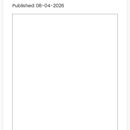
Published: 08-04-2026