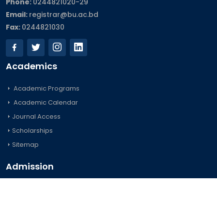
Phone:
0244821020‬-29
Email:
registrar@bu.ac.bd
Fax:
0244821030
Academics
Academic Programs
Academic Calendar
Journal Access
Scholarships
Sitemap
Admission
Undergraduate
Postgraduate
Foreign Students