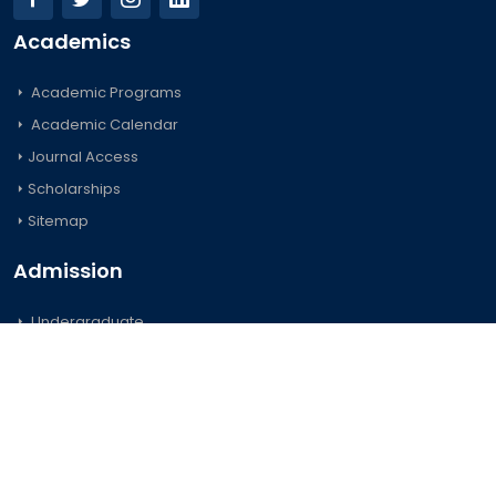
Academics
Academic Programs
Academic Calendar
Journal Access
Scholarships
Sitemap
Admission
Undergraduate
Postgraduate
Foreign Students
Important Links
Official Forms