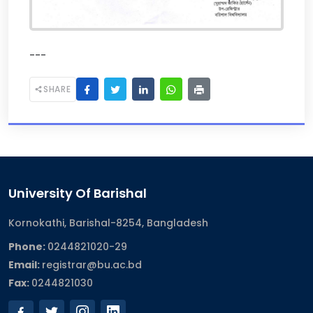
---
SHARE
University Of Barishal
Kornokathi, Barishal-8254, Bangladesh
Phone:
0244821020‬-29
Email:
registrar@bu.ac.bd
Fax:
0244821030